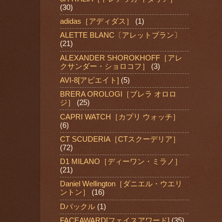
(30)
adidas［アディダス］
(1)
ALETTE BLANC〔アレットブラン〕
(21)
ALEXANDER SHOROKHOFF［アレ
クサンダー・ショロコフ］
(3)
AVI-8[アビエイト]
(5)
BRERA OROLOGI［ブレラ オロロ
ジ］
(25)
CAPRI WATCH［カプリ ウォッチ］
(6)
CT SCUDERIA［CTスクーデリア］
(72)
D1 MILANO［ディーワン・ミラノ］
(21)
Daniel Wellington［ダニエル・ウエリ
ントン］
(16)
Dバックル
(1)
FACEAWARD[フェイスアワード]
(35)