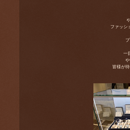
ファッシ
ブ
一
や
皆様が待