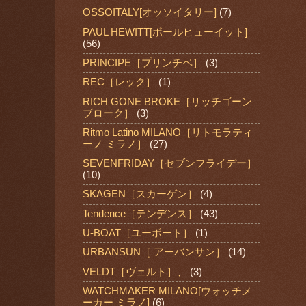
OSSOITALY[オッソイタリー]
(7)
PAUL HEWITT[ポールヒューイット]
(56)
PRINCIPE［プリンチペ］
(3)
REC［レック］
(1)
RICH GONE BROKE［リッチゴーン
ブローク］
(3)
Ritmo Latino MILANO［リトモラティ
ーノ ミラノ］
(27)
SEVENFRIDAY［セブンフライデー］
(10)
SKAGEN［スカーゲン］
(4)
Tendence［テンデンス］
(43)
U-BOAT［ユーボート］
(1)
URBANSUN［ アーバンサン］
(14)
VELDT［ヴェルト］、
(3)
WATCHMAKER MILANO[ウォッチメ
ーカー ミラノ]
(6)