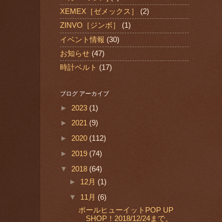
XEMEX［ゼメックス］
(2)
ZINVO［ジンボ］
(1)
イベント情報
(30)
お知らせ
(47)
時計ベルト
(17)
ブログ アーカイブ
►
2023
(1)
►
2021
(9)
►
2020
(112)
►
2019
(74)
▼
2018
(64)
►
12月
(1)
▼
11月
(6)
ポールヒューイットPOP UP
SHOP！2018/12/24まで。