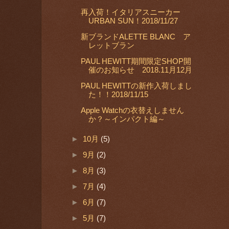
再入荷！イタリアスニーカー
URBAN SUN！2018/11/27
新ブランドALETTE BLANC ア
レットブラン
PAUL HEWITT期間限定SHOP開
催のお知らせ 2018.11月12月
PAUL HEWITTの新作入荷しまし
た！！2018/11/15
Apple Watchの衣替えしません
か？～インパクト編～
►
10月
(5)
►
9月
(2)
►
8月
(3)
►
7月
(4)
►
6月
(7)
►
5月
(7)