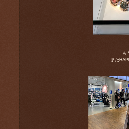
も
またHA