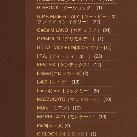
G-SHOCK［ジーショック］
(1)
G.P.F. Made in ITALY［ジー・ピー・エ
フ メイド イン イタリー］
(34)
GaGa MILANO［ガガ ミラノ］
(94)
GRIMOLDI［グリモルディ］
(1)
HEKO ITALY＋Life[エコイタリー]
(1)
I.T.A.［アイ・ティ・エー］
(23)
KENTEX［ケンテックス］
(12)
klokers[クロッカーズ]
(2)
L4K3［レイク］
(13)
Look @ me［ルックミー］
(5)
MAZZUCATO［マッツカート］
(10)
MIA's［ミアズ］
(10)
MORELLATO［モレラート］
(10)
muta[ムータ]
(4)
O'CLOCK［オクロック］
(1)